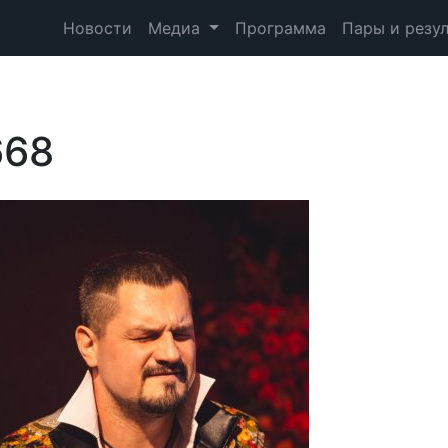
Новости
Медиа
Программа
Пары и резу
668